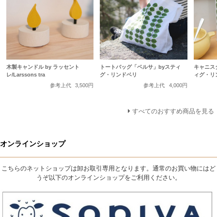
木製キャンドル by ラッセント
トートバッグ「ベルサ」byスティ
キャニス
レ/Larssons tra
グ・リンドベリ
ィグ・リ
参考上代
3,500円
参考上代
4,000円
すべてのおすすめ商品を見る
オンラインショップ
こちらのネットショップは卸お取引専用となります。通常のお買い物にはど
うぞ以下のオンラインショップをご利用ください。