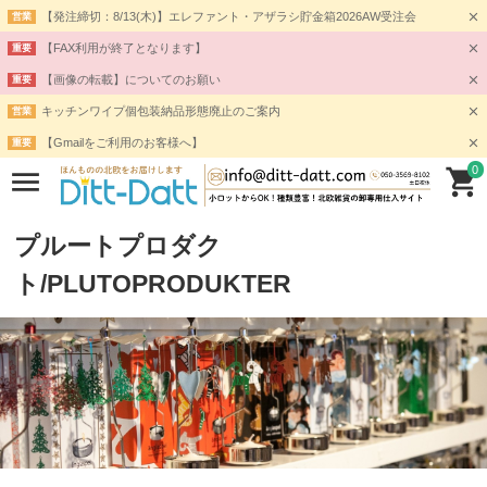
【発注締切：8/13(木)】エレファント・アザラシ貯金箱2026AW受注会
営業
【FAX利用が終了となります】
重要
【画像の転載】についてのお願い
重要
キッチンワイプ個包装納品形態廃止のご案内
営業
【Gmailをご利用のお客様へ】
重要
0
プルートプロダク
ト/PLUTOPRODUKTER