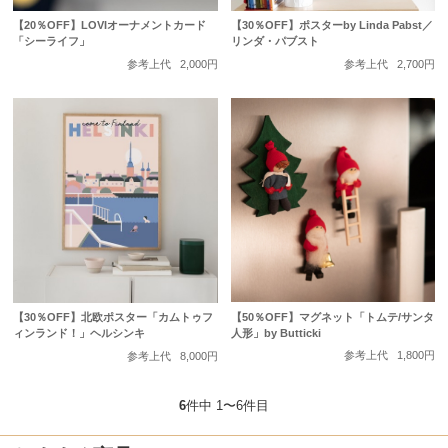
【20％OFF】LOVIオーナメントカード
【30％OFF】ポスターby Linda Pabst／
「シーライフ」
リンダ・パブスト
参考上代
2,000円
参考上代
2,700円
【50％OFF】マグネット「トムテ/サンタ
【30％OFF】北欧ポスター「カムトゥフ
人形」by Butticki
ィンランド！」ヘルシンキ
参考上代
1,800円
参考上代
8,000円
6
件中 1〜6件目