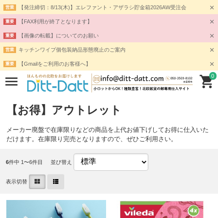
【発注締切：8/13(木)】エレファント・アザラシ貯金箱2026AW受注会
営業
【FAX利用が終了となります】
重要
【画像の転載】についてのお願い
重要
キッチンワイプ個包装納品形態廃止のご案内
営業
【Gmailをご利用のお客様へ】
重要
0
【お得】アウトレット
メーカー廃盤で在庫限りなどの商品を上代お値下げしてお得に仕入いた
だけます。在庫限り完売となりますので、ぜひご利用さい。
6
件中 1〜6件目
並び替え
表示切替