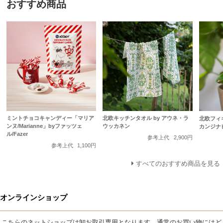
おすすめ商品
ミントチョコキャンディー「マリア
北欧キッチンタオル by アウネ・ラ
北欧フィ
ンヌ/Marianne」byファッツェ
ウッカネン
カンジナ
ル/Fazer
参考上代
2,900円
参考上代
1,100円
すべてのおすすめ商品を見る
オンラインショップ
こちらのネットショップは卸お取引専用となります。通常のお買い物にはど