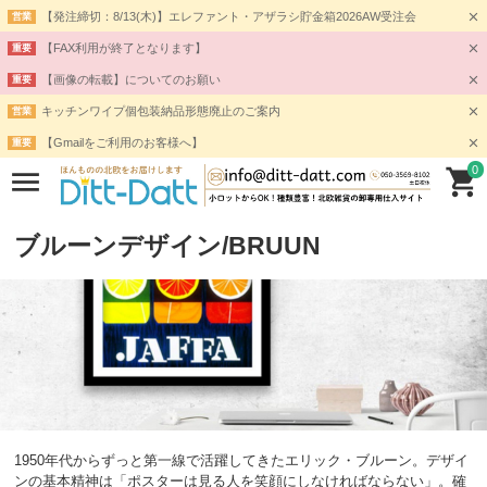
【発注締切：8/13(木)】エレファント・アザラシ貯金箱2026AW受注会
営業
【FAX利用が終了となります】
重要
【画像の転載】についてのお願い
重要
キッチンワイプ個包装納品形態廃止のご案内
営業
【Gmailをご利用のお客様へ】
重要
0
ブルーンデザイン/BRUUN
1950年代からずっと第一線で活躍してきたエリック・ブルーン。デザイ
ンの基本精神は「ポスターは見る人を笑顔にしなければならない」。確