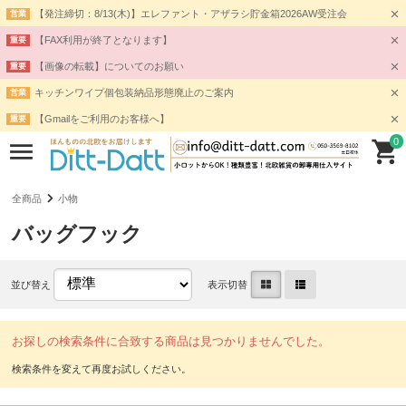
【発注締切：8/13(木)】エレファント・アザラシ貯金箱2026AW受注会
営業
【FAX利用が終了となります】
重要
【画像の転載】についてのお願い
重要
キッチンワイプ個包装納品形態廃止のご案内
営業
【Gmailをご利用のお客様へ】
重要
0
全商品
小物
バッグフック
並び替え
表示切替
お探しの検索条件に合致する商品は見つかりませんでした。