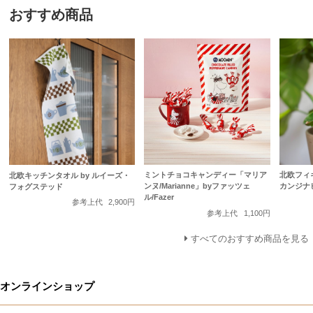
おすすめ商品
ミントチョコキャンディー「マリア
北欧フィ
北欧キッチンタオル by ルイーズ・
ンヌ/Marianne」byファッツェ
カンジナ
フォグステッド
ル/Fazer
参考上代
2,900円
参考上代
1,100円
すべてのおすすめ商品を見る
オンラインショップ