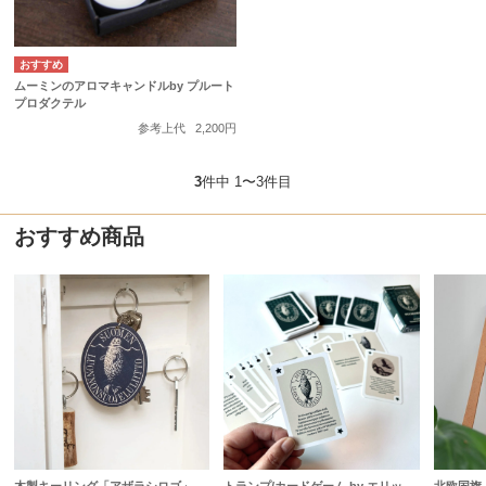
ムーミンのアロマキャンドルby プルート
プロダクテル
参考上代
2,200円
3
件中 1〜3件目
おすすめ商品
木製キーリング「アザラシロゴ」
トランプ/カードゲーム by エリッ
北欧国旗