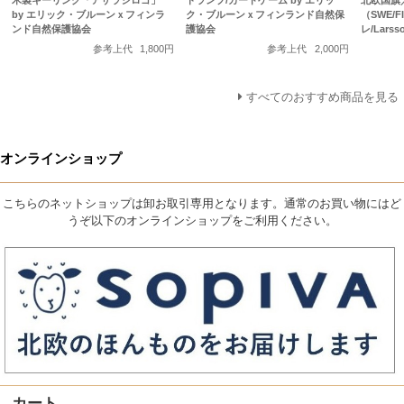
by エリック・ブルーンｘフィンラ
ク・ブルーンｘフィンランド自然保
（SWE/
ンド自然保護協会
護協会
レ/Larss
参考上代
1,800円
参考上代
2,000円
すべてのおすすめ商品を見る
オンラインショップ
こちらのネットショップは卸お取引専用となります。通常のお買い物にはど
うぞ以下のオンラインショップをご利用ください。
カート