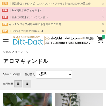
【発注締切：8/13(木)】エレファント・アザラシ貯金箱2026AW受注会
営業
【FAX利用が終了となります】
重要
【画像の転載】についてのお願い
重要
キッチンワイプ個包装納品形態廃止のご案内
営業
【Gmailをご利用のお客様へ】
重要
0
全商品
キャンドル
アロマキャンドル
3
件中 1〜3件目
並び替え
表示切替