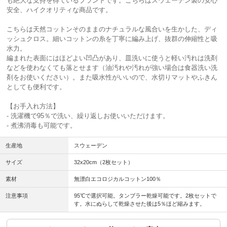
も絶大な支持を得ているブランドです。こちらはスウェーデン製の安心
安全、ハイクオリティな商品です。
こちらは天然コットンそのままのナチュラルな風合いを生かした、ディ
ッシュクロス。細いコットンの糸を丁寧に編み上げ、抜群の伸縮性と吸
水力。
編まれた表面にはほどよい凹凸があり、皿洗いに使うと軽い汚れは洗剤
などを使わなくても落とせます（油汚れや汚れが強い場合は食器洗い洗
剤をお使いください）。また吸水性がいいので、水切りマットやふきん
としても便利です。
【お手入れ方法】
- 洗濯機で95％で洗い、繰り返しお使いいただけます。
- 煮沸消毒も可能です。
生産地
スウェーデン
サイズ
32x20cm（2枚セット）
素材
無漂白エコロジカルコットン100％
注意事項
95℃で選択可能。タンブラー乾燥可能です。2枚セットで
す。水にぬらして乾燥させた後は5％ほど縮みます。