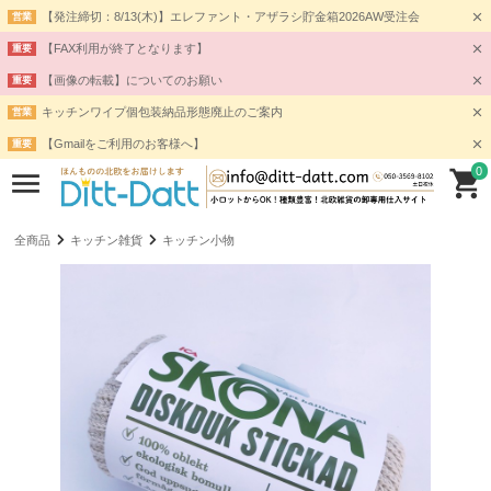
【発注締切：8/13(木)】エレファント・アザラシ貯金箱2026AW受注会
営業
【FAX利用が終了となります】
重要
【画像の転載】についてのお願い
重要
キッチンワイプ個包装納品形態廃止のご案内
営業
【Gmailをご利用のお客様へ】
重要
0
全商品
キッチン雑貨
キッチン小物