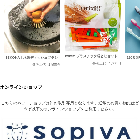
Twixit! プラスチック袋とじセット
【SKONA】木製ディッシュブラシ
【20％O
参考上代
1,600円
参考上代
1,500円
オンラインショップ
こちらのネットショップは卸お取引専用となります。通常のお買い物にはど
うぞ以下のオンラインショップをご利用ください。