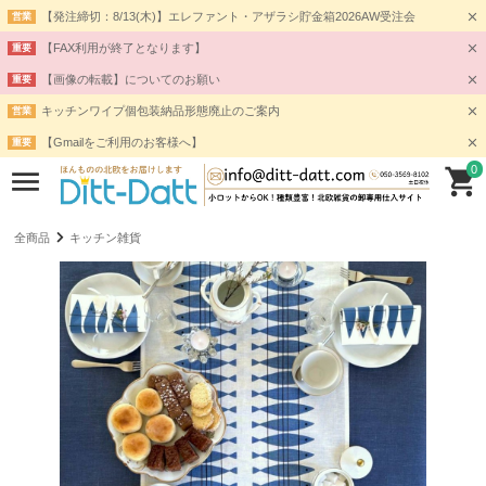
【発注締切：8/13(木)】エレファント・アザラシ貯金箱2026AW受注会
営業
【FAX利用が終了となります】
重要
【画像の転載】についてのお願い
重要
キッチンワイプ個包装納品形態廃止のご案内
営業
【Gmailをご利用のお客様へ】
重要
0
全商品
キッチン雑貨