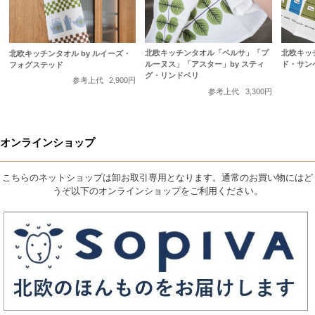
北欧キッチンタオル「ベルサ」「プ
北欧キッチ
北欧キッチンタオル by ルイーズ・
ルーヌス」「アスター」by スティ
ド・サン
フォグステッド
グ・リンドベリ
参考上代
2,900円
参考上代
3,300円
オンラインショップ
こちらのネットショップは卸お取引専用となります。通常のお買い物にはど
うぞ以下のオンラインショップをご利用ください。