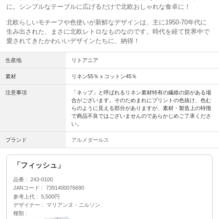
に。シンプルなテーブルに広げるだけで北欧おしゃれな食卓に！
北欧らしいモチーフや色使いが新鮮なデザインは、主に1950-70年代に
生み出された、まさに北欧レトロなものなのです。時代を経て世界中で
愛されてきたかわいいデザインたちに、納得！
生産地
リトアニア
素材
リネン55％ｘコットン45％
注意事項
「ネップ」と呼ばれるリネン素材特有の繊維の節がある場
合がございます。そのためまれにプリントの色抜け、色む
らのように見える部分がありますが、素材・製造上の特徴
で商品不良ではございませんのであらかじめご了承くださ
い。
ブランド
アルメダールス
「フィッシュ」
品番
243-0100
JANコード
7391400076690
参考上代
5,500円
デザイナー
マリアンヌ・ニルソン
種類