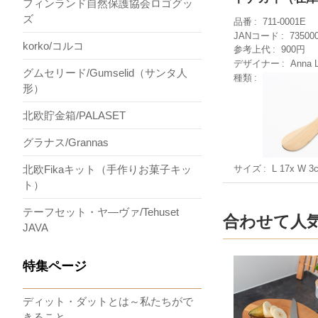
フィンランド自然保護協会ロゴグッ
ズ
品番
711-0001E
JANコード
73500
korko/コルコ
参考上代
900円
デザイナー
Anna 
グムセリード/Gumselid（サンタ人
種類
形）
北欧貯金箱/PALASET
グラナス/Grannas
サイズ
L 17x W 3
北欧Fikaキット（手作りお菓子キッ
ト）
テーフセット・ヤ―ヴァ/Tehuset
合わせて人
JAVA
特集ページ
ディット・ダットとは～私たちがで
きること