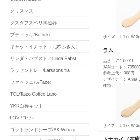
クリスマス
グスタフスベリ陶磁器
ブティッキ/Butticki
サイズ
L 17x W 3
キャットイナット（北欧ふきん）
ラム
リンダ・パブスト／Linda Pabst
品番
711-0001F
JANコード
73500
ラッセントレー/Larssons tra
参考上代
900円
デザイナー
Anna 
ファッツェル/Fazer
種類
TCL/Taizo Coffee Labo
YKR白樺キット
LOVI/ロヴィ
サイズ
L 17x W 3
ゴットランドシープ/AK Wiberg
トナカイ（在庫