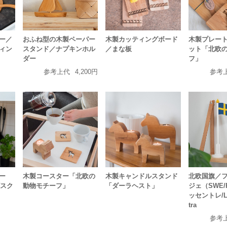
おふね型の木製ペーパー
ー／
木製カッティングボード
木製プレート
スタンド／ナプキンホル
ィン
／まな板
ット「北欧
ダー
フ」
参考上代
4,200円
参考
ー
木製コースター「北欧の
木製キャンドルスタンド
北欧国旗／
ビスク
動物モチーフ」
「ダーラヘスト」
ジェ（SWE/F
ッセントレ/La
tra
参考