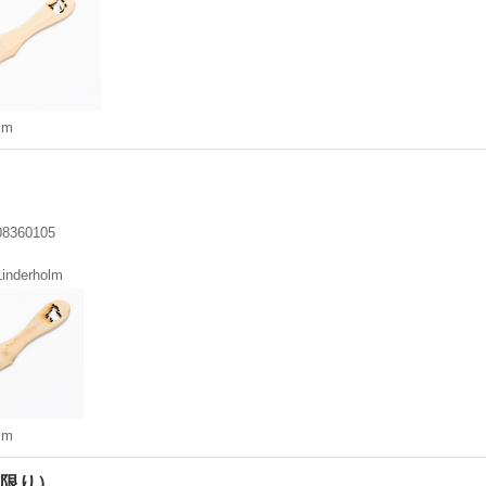
cm
08360105
Linderholm
cm
限り）