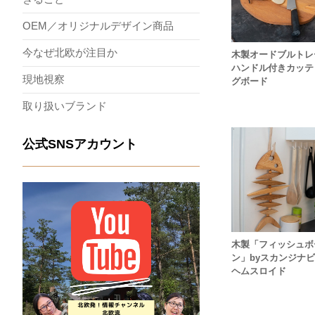
OEM／オリジナルデザイン商品
今なぜ北欧が注目か
木製オードブルトレ
ハンドル付きカッテ
現地視察
グボード
取り扱いブランド
公式SNSアカウント
木製「フィッシュボ
ン」byスカンジナ
ヘムスロイド