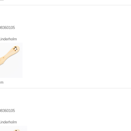
08360105
Linderholm
cm
08360105
Linderholm