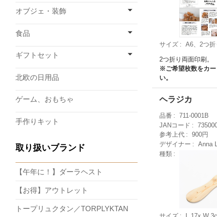
オブジェ・装飾
食品
サイズ
A6、2つ折
ギフトセット
2つ折り両面印刷。
※ご希望枚数をカー
北欧の日用品
い。
ヘラジカ
ゲーム、おもちゃ
品番
711-0001B
手作りキット
JANコード
73500
参考上代
900円
デザイナー
Anna 
取り扱いブランド
種類
【午年に！】ダーラヘスト
【お得】アウトレット
トープリュクタン／TORPLYKTAN
サイズ
L 17x W 3