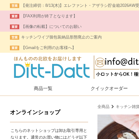
【発注締切：8/13(木)】エレファント・アザラシ貯金箱2026AW
営業
【FAX利用が終了となります】
重要
【画像の転載】についてのお願い
重要
キッチンワイプ個包装納品形態廃止のご案内
営業
【Gmailをご利用のお客様へ】
重要
商品一覧
クイック
オーダー
全商品
キッチン雑
オンラインショップ
こちらのネットショップは卸お取引専用と
なります。通常のお買い物にはどうぞ以下