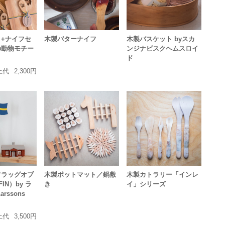
+ナイフセ
木製バターナイフ
木製バスケット byスカ
の動物モチー
ンジナビスクヘムスロイ
ド
上代
2,300円
フラッグオブ
木製ポットマット／鍋敷
木製カトラリー「インレ
IN）by ラ
き
イ」シリーズ
rssons
上代
3,500円