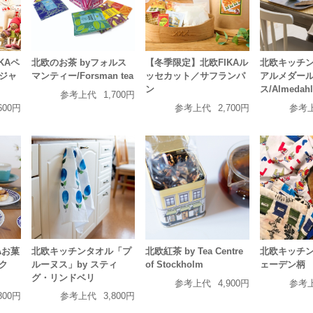
KAペ
北欧のお茶 byフォルス
【冬季限定】北欧FIKAル
北欧キッチン
ジャ
マンティー/Forsman tea
ッセカット／サフランパ
アルメダー
ン
ス/Almedahl
参考上代
1,700円
600円
参考上代
2,700円
参考
北欧キッチンタオル「プ
Aお菓
北欧紅茶 by Tea Centre
北欧キッチン
ルーヌス」by スティ
ク
of Stockholm
ェーデン柄
グ・リンドベリ
参考上代
4,900円
参考
参考上代
3,800円
800円