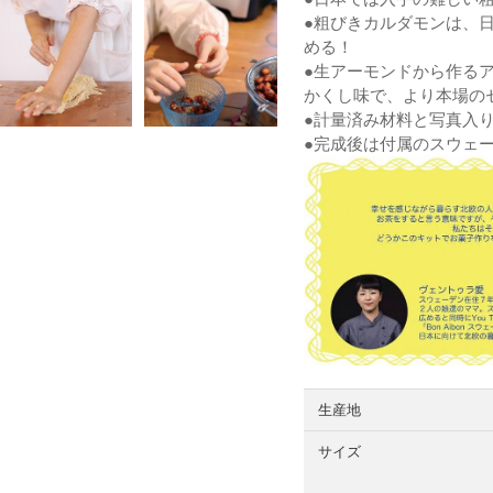
●粗びきカルダモンは、
める！
●生アーモンドから作る
かくし味で、より本場の
●計量済み材料と写真入
●完成後は付属のスウェ
生産地
サイズ