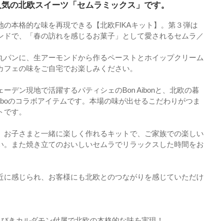
】人気の北欧スイーツ「セムラミックス」です。
地の本格的な味を再現できる【北欧FIKAキット】。第３弾は
ンドで、「春の訪れを感じるお菓子」として愛されるセムラ／
丸パンに、生アーモンドから作るペーストとホイップクリーム
カフェの味をご自宅でお楽しみください。
ーデン現地で活躍するパティシェのBon Aibonと、北欧の暮
 Laboのコラボアイテムです。本場の味が出せるこだわりがつま
トです。
。お子さまと一緒に楽しく作れるキットで、ご家族での楽しい
い。また焼き立てのおいしいセムラでリラックスした時間をお
近に感じられ、お客様にも北欧とのつながりを感じていただけ
粗びきカルダモン付属で北欧の本格的な味を実現！