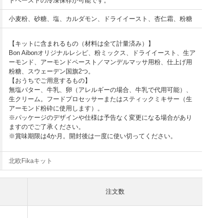
ドペーストの冷凍保存が可能です。
小麦粉、砂糖、塩、カルダモン、ドライイースト、杏仁霜、粉糖
【キットに含まれるもの（材料は全て計量済み）】
Bon Aibonオリジナルレシピ、粉ミックス、ドライイースト、生ア
ーモンド、アーモンドペースト／マンデルマッサ用粉、仕上げ用
粉糖、スウェーデン国旗2つ。
【おうちでご用意するもの】
無塩バター、牛乳、卵（アレルギーの場合、牛乳で代用可能）、
生クリーム。フードプロセッサーまたはスティックミキサー（生
アーモンド粉砕に使用します）。
※パッケージのデザインや仕様は予告なく変更になる場合があり
ますのでご了承ください。
※賞味期限は4か月。開封後は一度に使い切ってください。
北欧Fikaキット
注文数