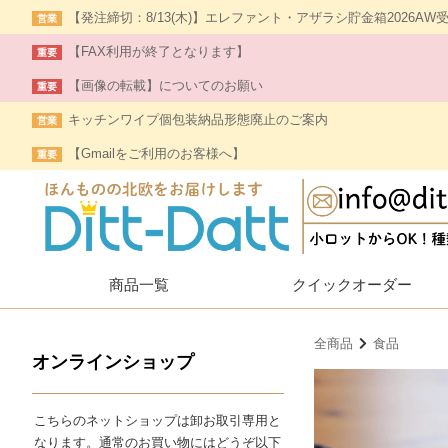
【発注締切：8/13(木)】エレファント・アザラシ貯金箱2026AW
営業
【FAX利用が終了となります】
重要
【画像の転載】についてのお願い
重要
キッチンワイプ個包装納品形態廃止のご案内
営業
【Gmailをご利用のお客様へ】
重要
商品一覧
クイック
オーダー
全商品
食品
オンラインショップ
こちらのネットショップは卸お取引専用と
なります。通常のお買い物にはどうぞ以下