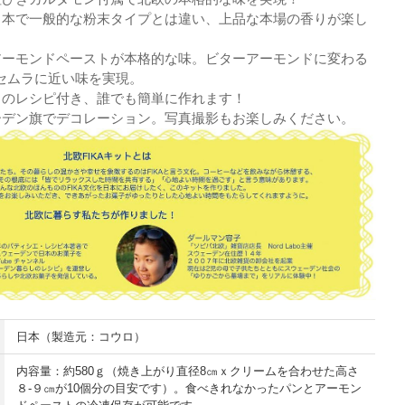
日本で一般的な粉末タイプとは違い、上品な本場の香りが楽し
アーモンドペーストが本格的な味。ビターアーモンドに変わる
セムラに近い味を実現。
りのレシピ付き、誰でも簡単に作れます！
ーデン旗でデコレーション。写真撮影もお楽しみください。
日本（製造元：コウロ）
内容量：約580ｇ（焼き上がり直径8㎝ｘクリームを合わせた高さ
８-９㎝が10個分の目安です）。食べきれなかったパンとアーモン