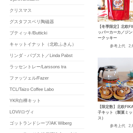
クリスマス
グスタフスベリ陶磁器
【冬季限定】北欧FI
ッパーカーカ／ジン
ブティッキ/Butticki
ークッキー
キャットイナット（北欧ふきん）
参考上代
2,
リンダ・パブスト／Linda Pabst
ラッセントレー/Larssons tra
ファッツェル/Fazer
TCL/Taizo Coffee Labo
YKR白樺キット
【限定数】北欧FIK
LOVI/ロヴィ
子キット（製菓ミッ
ス）
ゴットランドシープ/AK Wiberg
参考上代
2,