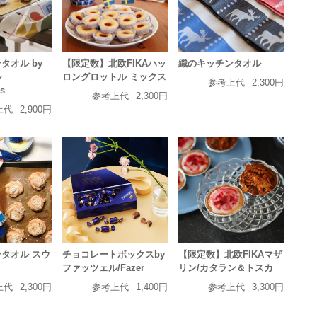
タオル by
【限定数】北欧FIKAハッ
織のキッチンタオル
ル
ロングロットル ミックス
参考上代
2,300円
s
参考上代
2,300円
上代
2,900円
タオル スウ
チョコレートボックスby
【限定数】北欧FIKAマザ
ファッツェル/Fazer
リン/カタラン＆トスカ
上代
2,300円
参考上代
1,400円
参考上代
3,300円