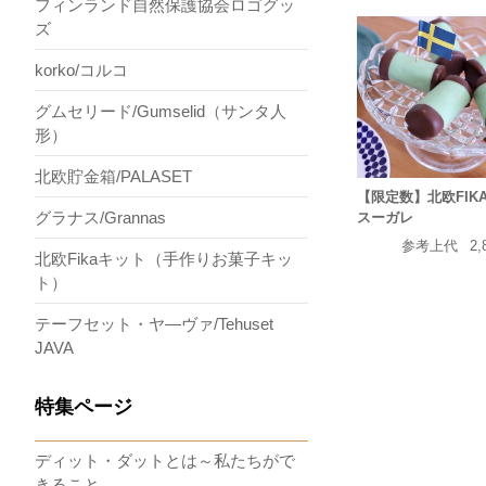
フィンランド自然保護協会ロゴグッ
ズ
korko/コルコ
グムセリード/Gumselid（サンタ人
形）
北欧貯金箱/PALASET
【限定数】北欧FIK
グラナス/Grannas
スーガレ
参考上代
2,
北欧Fikaキット（手作りお菓子キッ
ト）
テーフセット・ヤ―ヴァ/Tehuset
JAVA
特集ページ
ディット・ダットとは～私たちがで
きること