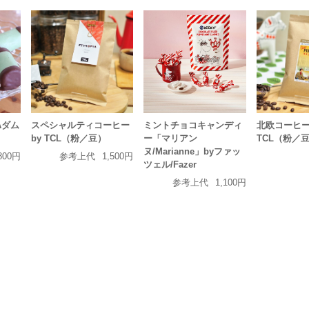
Aダム
スペシャルティコーヒー
ミントチョコキャンディ
北欧コーヒー 
by TCL（粉／豆）
ー「マリアン
TCL（粉／
ヌ/Marianne」byファッ
800円
参考上代
1,500円
ツェル/Fazer
参考上代
1,100円