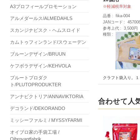
A3プロフィールプロモーション
軽減税率対象
品番
fika-004
アルメダールス/ALMEDAHLS
JANコード
45700
参考上代
3,500円
スカンジナビスク・ヘムスロイド
種類
カムトゥフィンランド/スウェーデン
ブルーンデザイン/BRUUN
ケフボラデザイン/KEHVOLA
プルートプロダク
クラフト袋入り。１
ト/PLUTOPRODUKTER
アンナビクトリア/ANNAVIKTORIA
合わせて人
デコランド/DEKORANDO
ミッシーファルミ / MYSSYFARMI
オイブロ家の手袋工場 /
Ojbrovantfabrik