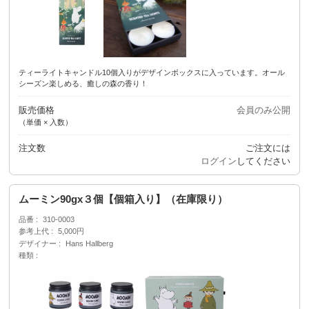
ティーライトキャンドル10個入りがデザインボックスに入っています。オール
シーズン楽しめる、癒しの森の香り！
販売価格
会員のみ公開
（単価 × 入数）
注文数
ご注文には
ログイン
してください
ムーミン90gx３個【個箱入り】（在庫限り）
品番
310-0003
参考上代
5,000円
デザイナー
Hans Hallberg
種類