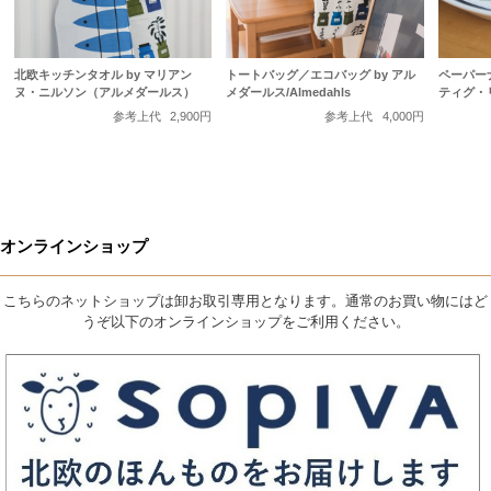
北欧キッチンタオル by マリアン
トートバッグ／エコバッグ by アル
ペーパーナ
ヌ・ニルソン（アルメダールス）
メダールス/Almedahls
ティグ・
参考上代
2,900円
参考上代
4,000円
オンラインショップ
こちらのネットショップは卸お取引専用となります。通常のお買い物にはど
うぞ以下のオンラインショップをご利用ください。