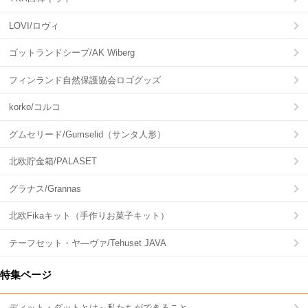
LOVI/ロヴィ
ゴットランドシープ/AK Wiberg
フィンランド自然保護協会ロゴグッズ
korko/コルコ
グムセリード/Gumselid（サンタ人形）
北欧貯金箱/PALASET
グラナス/Grannas
北欧Fikaキット（手作りお菓子キット）
テーフセット・ヤ―ヴァ/Tehuset JAVA
特集ページ
ディット・ダットとは～私たちができること