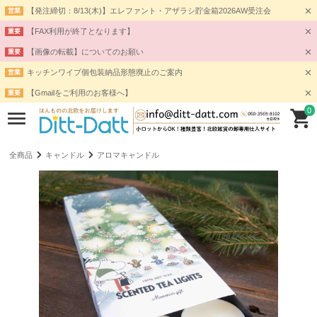
【発注締切：8/13(木)】エレファント・アザラシ貯金箱2026AW受注会
営業
【FAX利用が終了となります】
重要
【画像の転載】についてのお願い
重要
キッチンワイプ個包装納品形態廃止のご案内
営業
【Gmailをご利用のお客様へ】
重要
0
全商品
キャンドル
アロマキャンドル