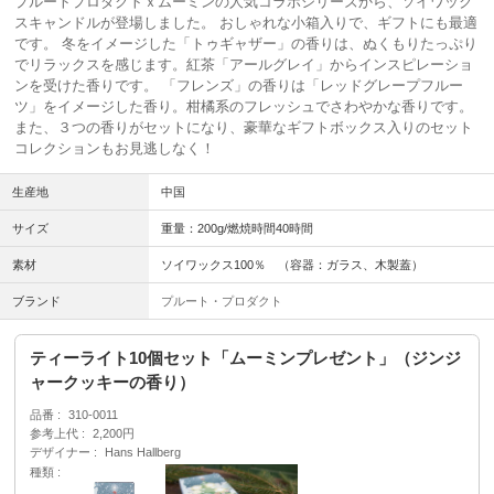
プルートプロダクトｘムーミンの人気コラボシリーズから、ソイワック
スキャンドルが登場しました。 おしゃれな小箱入りで、ギフトにも最適
です。 冬をイメージした「トゥギャザー」の香りは、ぬくもりたっぷり
でリラックスを感じます。紅茶「アールグレイ」からインスピレーショ
ンを受けた香りです。 「フレンズ」の香りは「レッドグレープフルー
ツ」をイメージした香り。柑橘系のフレッシュでさわやかな香りです。
また、３つの香りがセットになり、豪華なギフトボックス入りのセット
コレクションもお見逃しなく！
生産地
中国
サイズ
重量：200g/燃焼時間40時間
素材
ソイワックス100％ （容器：ガラス、木製蓋）
ブランド
プルート・プロダクト
ティーライト10個セット「ムーミンプレゼント」（ジンジ
ャークッキーの香り）
品番
310-0011
参考上代
2,200円
デザイナー
Hans Hallberg
種類