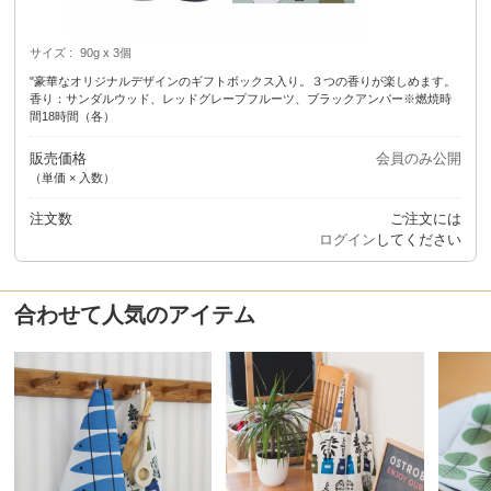
サイズ
90g x 3個
"豪華なオリジナルデザインのギフトボックス入り。３つの香りが楽しめます。
香り：サンダルウッド、レッドグレープフルーツ、ブラックアンバー※燃焼時
間18時間（各）
販売価格
会員のみ公開
（単価 × 入数）
注文数
ご注文には
ログイン
してください
合わせて人気のアイテム