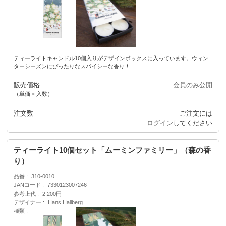
ティーライトキャンドル10個入りがデザインボックスに入っています。ウィン
ターシーズンにぴったりなスパイシーな香り！
販売価格
会員のみ公開
（単価 × 入数）
注文数
ご注文には
ログイン
してください
ティーライト10個セット「ムーミンファミリー」（森の香
り）
品番
310-0010
JANコード
7330123007246
参考上代
2,200円
デザイナー
Hans Hallberg
種類