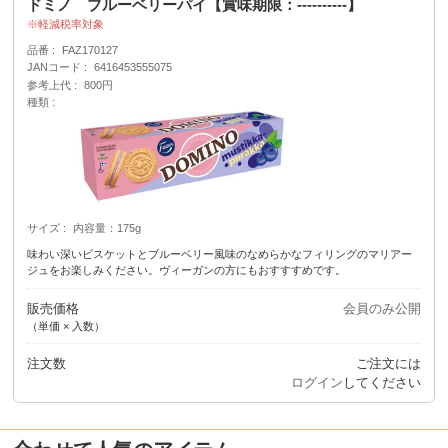
ドミノ ブルーベリーパイ【賞味期限：----------】
軽減税率対象
品番
FAZ170127
JANコード
6416453555075
参考上代
800円
種類
サイズ
内容量：175g
味わい深いビスケットとブルーベリー風味のなめらかなフィリングのマリアー
ジュをお楽しみください。ヴィーガンの方にもおすすすめです。
販売価格
会員のみ公開
（単価 × 入数）
注文数
ご注文には
ログイン
してください