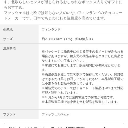
す。北欧らしいセンスが感じられるおしゃれなボックス入りでギフトに
もおすすめ。
ファッツェルは北欧では知らない人のいないフィンランドのチョコレー
トメーカーです。日本でもじわじわと注目度を高めています。
生産地
フィンランド
サイズ
約20ｘ5ｘ5cm（175g、約13個入り）
注意事項
※パッケージに輸送中に生じる若干のダメージがみられる
場合がありますが、輸入元の検品基準をクリアした良品と
なりますのでご了承ください。
※常温にてお届けします。販売期間は秋冬限定となりま
す。
※高温多湿を避けて28℃以下で保存してください。開封後
はできるだけ早くお召し上がりください。本品製造工場で
は小麦を含む製品を製造しています。
※製造元でのテストではチョコレート製品は28℃まで対応
可能と証明されています。
※10月から4月までは室内常温での保管が可能です。
※本品製造工場では小麦を含む製品を製造しています。
ブランド
ファッツェル/Fazer