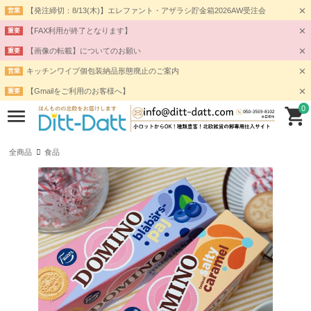
【発注締切：8/13(木)】エレファント・アザラシ貯金箱2026AW受注会
営業
【FAX利用が終了となります】
重要
【画像の転載】についてのお願い
重要
キッチンワイプ個包装納品形態廃止のご案内
営業
【Gmailをご利用のお客様へ】
重要
0
全商品
食品