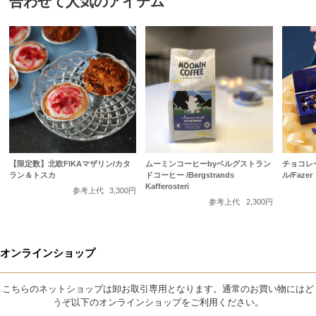
合わせて人気のアイテム
【限定数】北欧FIKAマザリン/カタ
ムーミンコーヒーbyベルグストラン
チョコレ
ラン＆トスカ
ドコーヒー /Bergstrands
ル/Fazer
Kafferosteri
参考上代
3,300円
参考上代
2,300円
オンラインショップ
こちらのネットショップは卸お取引専用となります。通常のお買い物にはど
うぞ以下のオンラインショップをご利用ください。