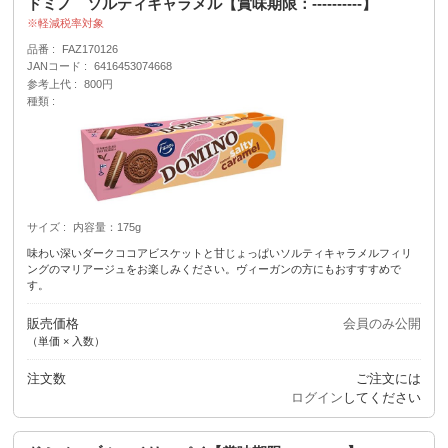
ドミノ ソルティキャラメル【賞味期限：----------】
軽減税率対象
品番
FAZ170126
JANコード
6416453074668
参考上代
800円
種類
サイズ
内容量：175g
味わい深いダークココアビスケットと甘じょっぱいソルティキャラメルフィリ
ングのマリアージュをお楽しみください。ヴィーガンの方にもおすすすめで
す。
販売価格
会員のみ公開
（単価 × 入数）
注文数
ご注文には
ログイン
してください