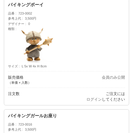
バイキングボーイ
品番
723-0002
参考上代
3,500円
デザイナー
0
種類
サイズ
L 5x W 4x H 8cm
販売価格
会員のみ公開
（単価 × 入数）
注文数
ご注文には
ログイン
してください
バイキングガールお座り
品番
723-0016
参考上代
3,500円