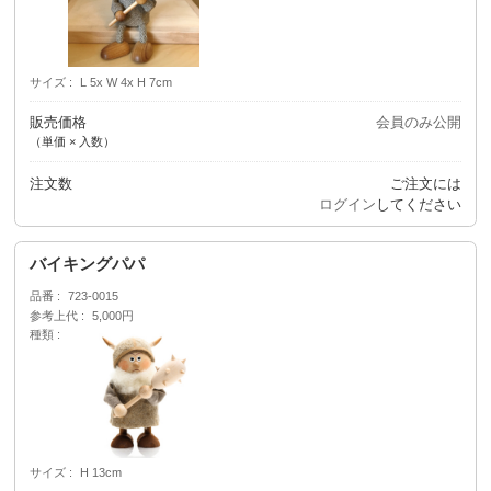
サイズ
L 5x W 4x H 7cm
販売価格
会員のみ公開
（単価 × 入数）
注文数
ご注文には
ログイン
してください
バイキングパパ
品番
723-0015
参考上代
5,000円
種類
サイズ
H 13cm