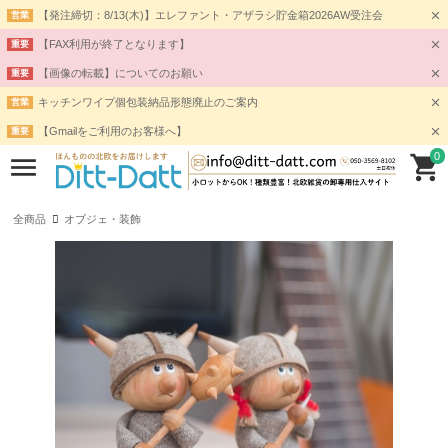
【発注締切：8/13(木)】エレファント・アザラシ貯金箱2026AW受注会
営業
【FAX利用が終了となります】
重要
【画像の転載】についてのお願い
重要
キッチンワイプ個包装納品形態廃止のご案内
営業
【Gmailをご利用のお客様へ】
重要
0
全商品
オブジェ・装飾