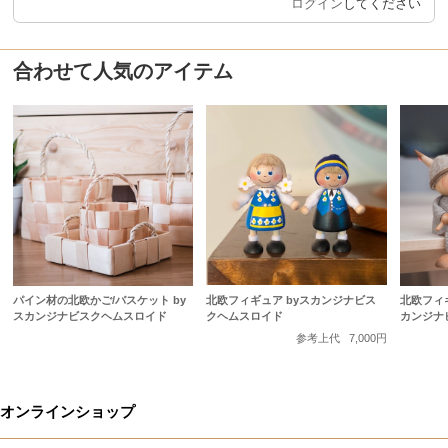
ログイン
してください
合わせて人気のアイテム
北欧フィギュア byスカンジナビス
パイン材の北欧かご/バスケット by
北欧フィ
クヘムスロイド
スカンジナビスクヘムスロイド
カンジナ
参考上代
7,000円
オンラインショップ