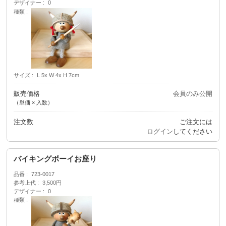
デザイナー
0
種類
サイズ
L 5x W 4x H 7cm
販売価格
会員のみ公開
（単価 × 入数）
注文数
ご注文には
ログイン
してください
バイキングボーイお座り
品番
723-0017
参考上代
3,500円
デザイナー
0
種類